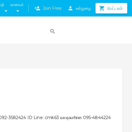
ாழி
நாணயம்
Join Free
உள்நுழை
பெட்டகம்
A
ทรคุณชมภู่ 092-3582424 ID Line: cmk63 และคุณอรัชพร 095-4844224