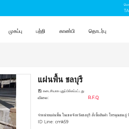
மெ
T
முகப்பு
பற்றி
காண்பி
தொடர்பு
แผ่นพื้น ชลบุรี
கடைசியாக புதுப்பிக்கப்பட்டது
விலை
:
R.F.Q
จำหน่ายแผ่นพื้น ในเขตจังหวัดชลบุรี สั่งซื้อสินค้า โ
ID Line: cmk59